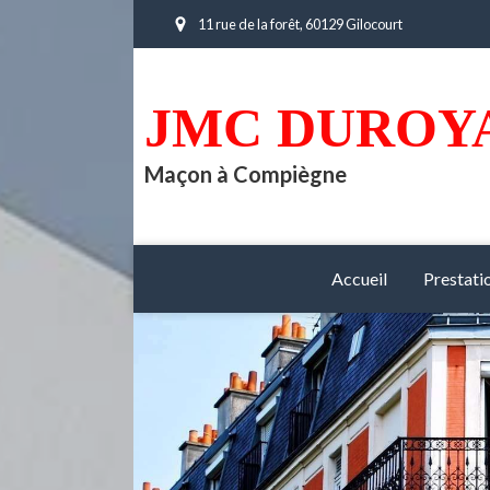
11 rue de la forêt, 60129 Gilocourt
JMC DUROY
Maçon à Compiègne
Accueil
Prestati