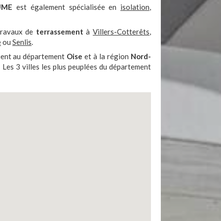
UME
est également spécialisée en
isolation
,
 travaux de
terrassement
à
Villers-Cotterêts
,
e
ou
Senlis
.
tient au département
Oise
et à la région
Nord-
. Les 3 villes les plus peuplées du département