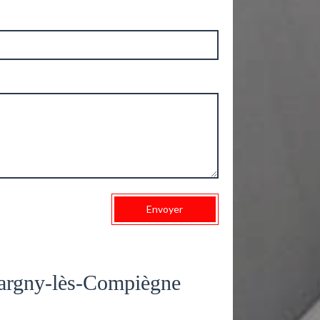
Envoyer
rgny-lès-Compiègne