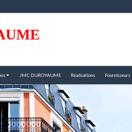
AUME
ons
JMC DUROYAUME
Réalisations
Fournisseurs