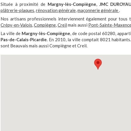
Située à proximité de
Margny-lès-Compiègne
,
JMC DUROYA
plâtrerie-plaques
,
rénovation générale
,
maçonnerie générale
.
Nos artisans professionnels interviennent également pour tous
Crépy-en-Valois
,
Compiègne
,
Creil
mais aussi
Pont-Sainte-Maxenc
La ville de
Margny-lès-Compiègne
, de code postal 60280, appar
Pas-de-Calais-Picardie
. En 2010, la ville comptait 8021 habitants
sont Beauvais mais aussi Compiègne et Creil.