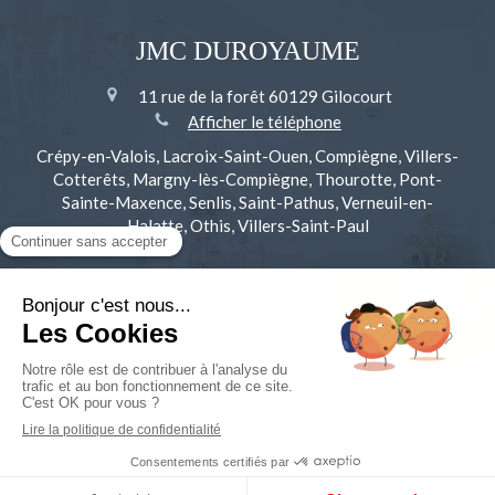
JMC DUROYAUME
11 rue de la forêt
60129
Gilocourt
Afficher le téléphone
Crépy-en-Valois, Lacroix-Saint-Ouen, Compiègne, Villers-
Cotterêts, Margny-lès-Compiègne, Thourotte, Pont-
Sainte-Maxence, Senlis, Saint-Pathus, Verneuil-en-
Halatte, Othis, Villers-Saint-Paul
Plan du site
Mentions légales
©2019 JMC DUROYAUME - Entreprise générale du
bâtiment
Création et référencement du site par Simplébo
Ce site a été proposé par
La Maison Saint Gobain