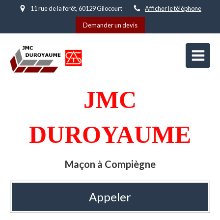
11 rue de la forêt, 60129 Gilocourt
Afficher le téléphone
Demander un devis
JMC
DUROYAUME
Maçon à Compiègne
Appeler