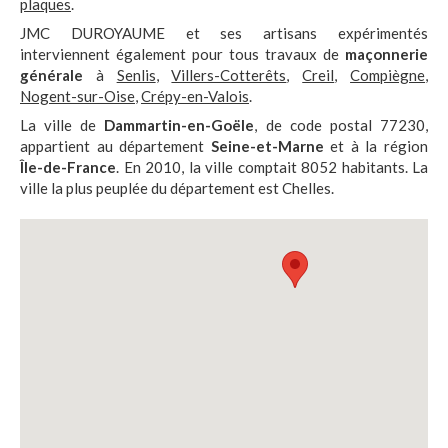
plaques
.
JMC DUROYAUME et ses artisans expérimentés
interviennent également pour tous travaux de
maçonnerie
générale
à
Senlis
,
Villers-Cotterêts
,
Creil
,
Compiègne
,
Nogent-sur-Oise
,
Crépy-en-Valois
.
La ville de
Dammartin-en-Goële
, de code postal 77230,
appartient au département
Seine-et-Marne
et à la région
Île-de-France
. En 2010, la ville comptait 8052 habitants. La
ville la plus peuplée du département est Chelles.