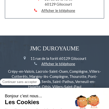
60129
Gilocourt
Afficher le téléphone
JMC DUROYAUME
11 rue de la forêt
60129
Gilocourt
Afficher le téléphone
Crépy-en-Valois, Lacroix-Saint-Ouen, Compiègne, Villers-
Cotterêts, Margny-lès-Compiègne, Thourotte, Pont-
Sainte-Maxence, Senlis, Saint-Pathus, Verneuil-en-
Halatte, Othis, Villers-Saint-Paul
Plan du site
Mentions légales