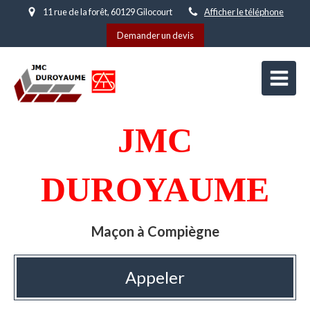
11 rue de la forêt, 60129 Gilocourt
Afficher le téléphone
Demander un devis
JMC
DUROYAUME
Maçon à Compiègne
Appeler